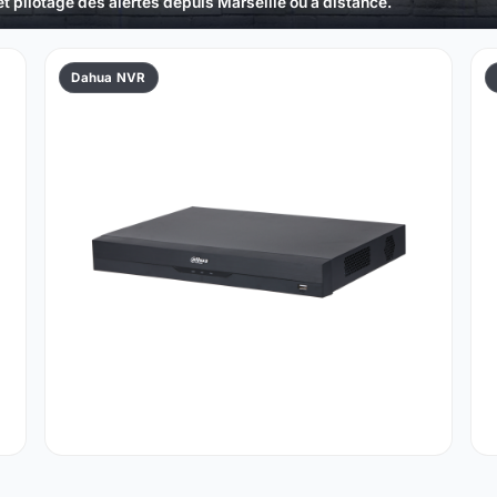
t pilotage des alertes depuis Marseille ou à distance.
Dahua NVR