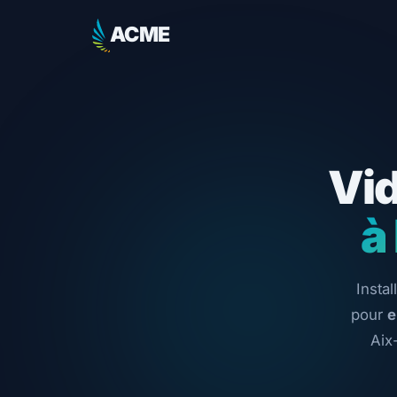
ACME
Vi
à
Insta
pour
e
Aix