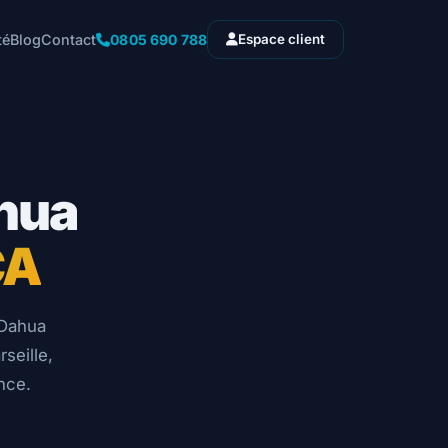
0805 690 788
té
Blog
Contact
Espace client
hua
CA
 Dahua
seille,
nce.