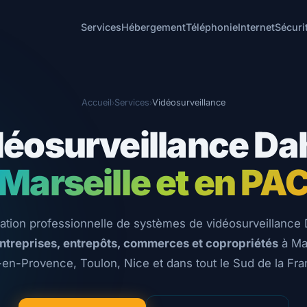
Services
Hébergement
Téléphonie
Internet
Sécuri
Accueil
Services
Vidéosurveillance
›
›
déosurveillance Da
 Marseille et en PA
llation professionnelle de systèmes de vidéosurveillance
ntreprises, entrepôts, commerces et copropriétés
à Mar
-en-Provence, Toulon, Nice et dans tout le Sud de la Fra