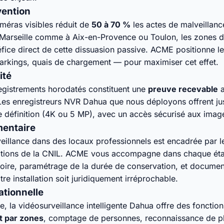
vention
méras visibles réduit de
50 à 70 %
les actes de malveillanc
 À Marseille comme à Aix-en-Provence ou Toulon, les zones d
énéfice direct de cette dissuasion passive. ACME positionne 
parkings, quais de chargement — pour maximiser cet effet.
ité
registrements horodatés constituent une
preuve recevable
a
. Les enregistreurs NVR Dahua que nous déployons offrent ju
 définition (4K ou 5 MP), avec un accès sécurisé aux imag
mentaire
rveillance dans des locaux professionnels est encadrée par 
ations de la CNIL. ACME vous accompagne dans chaque éta
atoire, paramétrage de la durée de conservation, et documen
re installation soit juridiquement irréprochable.
ationnelle
e, la vidéosurveillance intelligente Dahua offre des fonctio
 par zones
, comptage de personnes, reconnaissance de pl