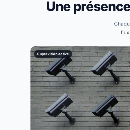
Une présence 
Chaque
flux
Supervision active