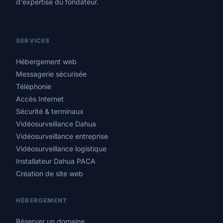
d'expertise du fondateur.
Champ anti-bot — laisser vide
Prénom & Nom
SERVICES
Téléphone
Hébergement web
Messagerie sécurisée
Sujet
Téléphonie
Accès Internet
Sécurité & terminaux
Vidéosurveillance Dahua
Demander à être rappelé
Vidéosurveillance entreprise
Vidéosurveillance logistique
Installateur Dahua PACA
Création de site web
HÉBERGEMENT
Réserver un domaine